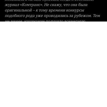
журнал «Комтранс». Не скажу, что она была
оригинальной – к тому времени конкурсы
подобного рода уже проводились за рубежом. Тем
не менее, начинание получило всемерную
поддержку как у профессионалов отрасли, так и
журналистов специализированных изданий,
которые вошли в состав жюри конкурса, поскольку
привносило элемент состязательности в работу
предприятий автопрома и в конечном итоге
способствовало популяризации и развитию
сегмента коммерческих автомобилей."
"А судьи кто?"